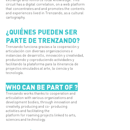
circuit has a digital correlation, on a web platform
that concentrates and and promotes the contents
and experiences lived in Trenzando, as a cultural
cartography.
¿QUIÉNES PUEDEN SER
PARTE DE TRENZANDO?
Trenzando funciona gracias a la cooperación y
articulación con diversas organizaciones e
instancias de desarrollo, innovación y creatividad,
produciendo y coproduciendo actividades y
facilitando la plataforma para la itinerancia de
proyectos vinculados al arte, la ciencia y la
tecnología.
WHO CAN BE PART OF ?
Trenzando works thanks to cooperation and
articulation with various organizations and
development bodies, through innovation and
creativity, producing and co- producing
activities and facilitating the
platform for roaming projects linked to arts,
sciences and technology.