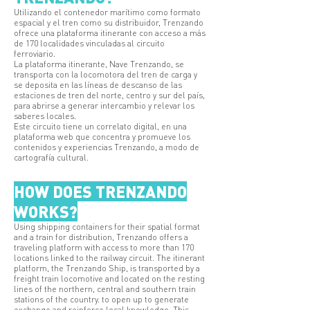
Utilizando el contenedor marítimo como formato
espacial y el tren como su distribuidor, Trenzando
ofrece una plataforma itinerante con acceso a más
de 170 localidades vinculadas al circuito
ferroviario.
La plataforma itinerante, Nave Trenzando, se
transporta con la locomotora del tren de carga y
se deposita en las líneas de descanso de las
estaciones de tren del norte, centro y sur del país,
para abrirse a generar intercambio y relevar los
saberes locales.
Este circuito tiene un correlato digital, en una
plataforma web que concentra y promueve los
contenidos y experiencias Trenzando, a modo de
cartografía cultural.
HOW DOES TRENZANDO
WORKS?
Using shipping containers for their spatial format
and a train for distribution, Trenzando offers a
traveling platform with access to more than 170
locations linked to the railway circuit. The itinerant
platform, the Trenzando Ship, is transported by a
freight train locomotive and located on the resting
lines of the northern, central and southern train
stations of the country. to open up to generate
exchange and reinforce local knowledge. This