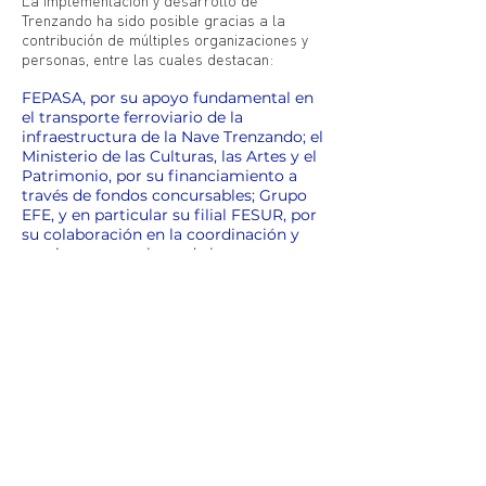
La implementación y desarrollo de
Trenzando ha sido posible gracias a la
contribución de múltiples organizaciones y
personas, entre las cuales destacan:
FEPASA, por su apoyo fundamental en
el transporte ferroviario de la
infraestructura de la Nave Trenzando; el
Ministerio de las Culturas, las Artes y el
Patrimonio, por su financiamiento a
través de fondos concursables; Grupo
EFE, y en particular su filial FESUR, por
su colaboración en la coordinación y
gestiones para el uso de las
instalaciones ferroviarias; Valparaíso
Creativo, a través de la participación de
Fundación ACTO en el Comité Ejecutivo
del programa; y las diversas entidades
que han aportado con la facilitación de
contenidos o recursos para la
realización de las actividades.
También colaboran con Trenzando la
Municipalidad de Llay Llay,
Municipalidad de Hijuelas,