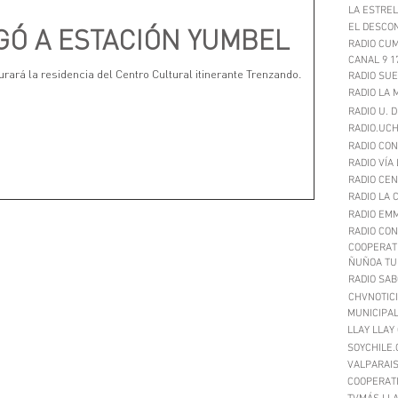
LA ESTREL
EL DESCON
Ó A ESTACIÓN YUMBEL
RADIO CUM
CANAL 9 1
urará la residencia del Centro Cultural itinerante Trenzando.
RADIO SUE
RADIO LA 
RADIO U. 
RADIO.UCH
RADIO CON
RADIO VÍA 
RADIO CEN
RADIO LA 
RADIO EM
RADIO CON
COOPERATI
ÑUÑOA TU 
RADIO SAB
CHVNOTICI
MUNICIPALI
LLAY LLAY
SOYCHILE.
VALPARAIS
COOPERATI