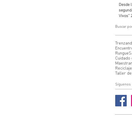
Desde l
segunda
Vivos” 
Buscar po
Trenzan
Encuentr
Rungue
S
Cuidado 
Maestra
Reciclaje
Taller de
Síguenos