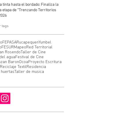
a tinta hasta el bordado: Finaliza la
 etapa de “Trenzando Territorios
2026
r tags
do
FEPASA
Rucapequen
Yumbel
o
FESUR
Mapeo
Red Territorial
an Rosendo
Taller de Cine
del agua
Festival de Cine
nzan Baron
Ocoa
Proyecto Escritura
Reciclaje Textil
Residencia
 huertas
Taller de musica