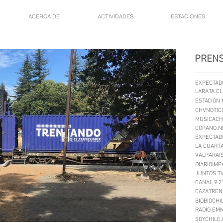
ACERCA DE
ACTIVIDADES
ESTACIONES
PREN
EXPECTADO
LARATA.CL
ESTACIÓN 
CHVNOTICI
MUSICACHI
COPANO.N
EXPECTADO
LA CUARTA
VALPARAIS
DIARIOIMP
JUNTOS TV
CANAL 9 2
CAZATRENE
BIOBIOCHI
RADIO EM
SOYCHILE.