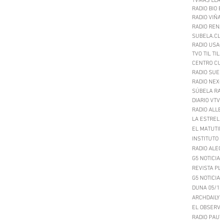
TVMÁS LLA
RADIO BIO 
RADIO VIÑ
RADIO REN
SUBELA.CL
RADIO USA
TVO TIL TI
CENTRO CU
RADIO SUE
RADIO NEX
SÚBELA RA
DIARIO VTV
RADIO ALL
LA ESTREL
EL MATUTI
INSTITUTO
RADIO ALE
G5 NOTICIA
REVISTA P
G5 NOTICI
A
DUN
A 05/1
ARCHDAILY
EL OBSER
RADIO PAU