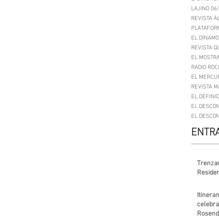
LAJINO 06
REVISTA Á
PLATAFORM
EL DÍNAMO
REVISTA Q
EL MOSTRA
RADIO ROC
EL MERCUR
REVISTA M
EL DEFINID
EL DESCON
EL DESCON
ENTRA
Trenzan
Residen
Itinera
celebra
Rosend