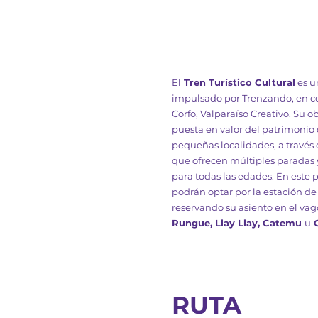
El
Tren Turístico Cultural
es u
impulsado por Trenzando, en c
Corfo, Valparaíso Creativo. Su o
puesta en valor del patrimonio 
pequeñas localidades, a través d
que ofrecen múltiples paradas y
para todas las edades. En este p
podrán optar por la estación de
reservando su asiento en el va
Rungue, Llay Llay, Catemu
u
O
RUTA