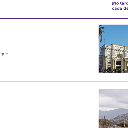
¡No tar
cada de
arque