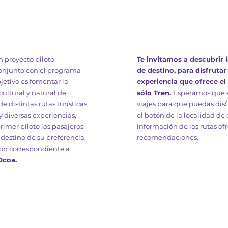
n proyecto piloto
Te invitamos a descubrir l
onjunto con el programa
de destino, para disfrutar
bjetivo es fomentar la
experiencia que ofrece el 
cultural y natural de
sólo Tren.
Esperamos que e
e distintas rutas turísticas
viajes para que puedas disfr
 diversas experiencias,
el botón de la localidad de
rimer piloto los pasajeros
información de las rutas ofr
 destino de su preferencia,
recomendaciones.
gón correspondiente a
coa.