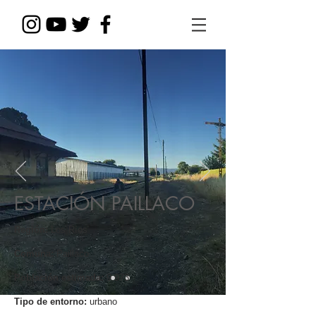
ESTACIÓN PAILLACO
Región:
Los Ríos
Comuna:
Paillaco
Población estimada:
9.973
Tipo de entorno:
urbano