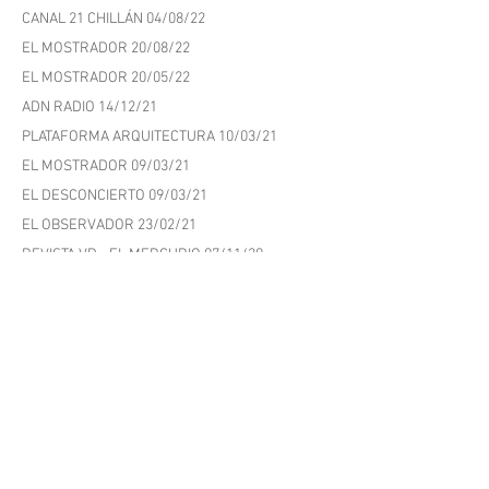
LA DISCUSIÓN CHILLÁN 1
0/12/22
CANAL 21 CHILLÁN
04/08/22
EL MOSTRA
DOR 20/08/22
EL MOSTRADOR 20/05/22
ADN RADIO 14/12/21
PLATAFORMA ARQUITECTURA 10/03/21
EL MOSTRADOR 09/03/21
EL DESCONCIERTO 09/03/21
EL OBSERVADOR 23/02/21
REVISTA VD - EL MERCURIO 07/11/20
PAUTA.CL 30/10/20
EL MERCURIO 21/09/20
PLATAFORMA ARQUITECTURA 08/09/20
RADIO CRONAN 27/04/20
MANTEROLA COMUNICACIONES 24/04/20
LOS ANDES ONLINE 12/05/19