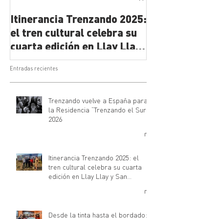
Trenzando 2025
Itinerancia Trenzando 2025:
el tren cultural celebra su
cuarta edición en Llay Llay
y San Rosendo
Entradas recientes
Trenzando vuelve a España para
la Residencia “Trenzando el Sur”
2026
Itinerancia Trenzando 2025: el
tren cultural celebra su cuarta
edición en Llay Llay y San
Rosendo
Desde la tinta hasta el bordado: