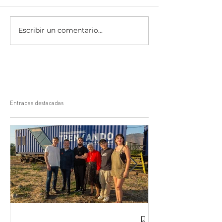
Escribir un comentario...
Entradas destacadas
Comienza la R