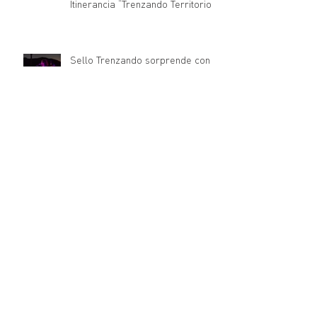
Itinerancia “Trenzando Territorios
Vivos” 2026
Sello Trenzando sorprende con
nuevos lanzamientos musicales
Trenzando estrena nueva
temporada de Sesiones Nave
Comienza la Residencia
Trenzando 2025 en Chile
Desde Chile hasta España: