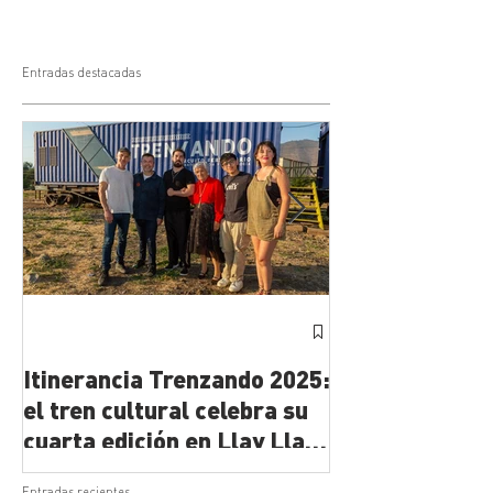
Entradas destacadas
Comienza la R
Trenzando 2025
Itinerancia Trenzando 2025:
el tren cultural celebra su
cuarta edición en Llay Llay
y San Rosendo
Entradas recientes