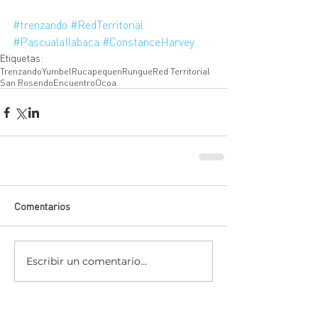
#trenzando
#RedTerritorial
#PascualaIlabaca
#ConstanceHarvey
Etiquetas:
Trenzando
Yumbel
Rucapequen
Rungue
Red Territorial
San Rosendo
Encuentro
Ocoa
Comentarios
Escribir un comentario...